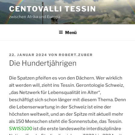
Zum
CENTOVALLI TESSIN
Inhalt
zwischen Afrika und Europa
springen
Menü
VERÖFFENTLICHT
22. JANUAR 2024
VON
ROBERT.ZUBER
AM
Die Hundertjährigen
Die Spatzen pfeifen es von den Dächern. Wer wirklich
alt werden will, zieht ins Tessin. Gerontologie Schweiz,
„das Netzwerk für Lebensqualität im Alter“,
beschäftigt sich schon länger mit diesem Thema. Denn
die Lebenserwartung in der Schweiz ist eine der
höchsten weltweit, und an der Spitze mit aktuell mehr
als 150 Menschen steht die Sonnenstube, das Tessin.
SWISS100
ist die erste landesweite interdisziplinäre