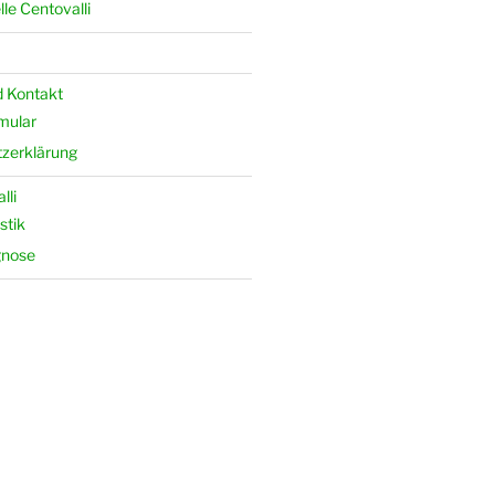
le Centovalli
 Kontakt
mular
zerklärung
lli
stik
gnose