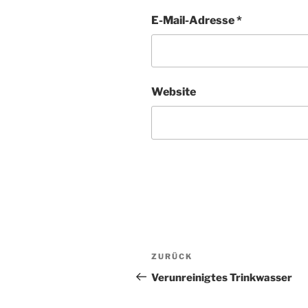
E-Mail-Adresse
*
Website
Beitragsnavigation
Vorheriger
ZURÜCK
Beitrag
Verunreinigtes Trinkwasser