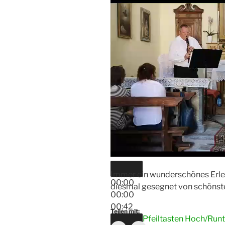
Immer ein wunderschönes Erlebn
00:00
diesmal gesegnet von schöns
00:00
00:42
Teilen mit:
Pfeiltasten Hoch/Runt