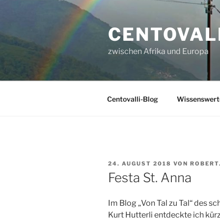
Zum
Inhalt
CENTOVALL
springen
zwischen Afrika und Europa
Centovalli-Blog
Wissenswerte
VERÖFFENTLICHT
24. AUGUST 2018
VON
ROBERT
AM
Festa St. Anna
Im Blog „Von Tal zu Tal“ des s
Kurt Hutterli entdeckte ich kür