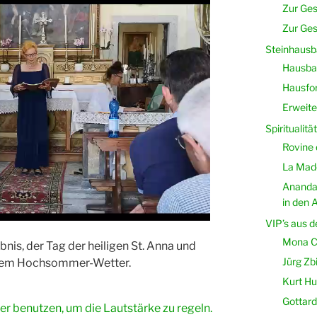
Zur Ges
Zur Ges
Steinhausb
Hausbau
Hausfor
Erweite
Spiritualität
Rovine 
La Mado
Ananda
in den A
VIP’s aus d
Mona C
is, der Tag der heiligen St. Anna und
Jürg Zb
tem Hochsommer-Wetter.
Kurt Hut
Gottard
er benutzen, um die Lautstärke zu regeln.