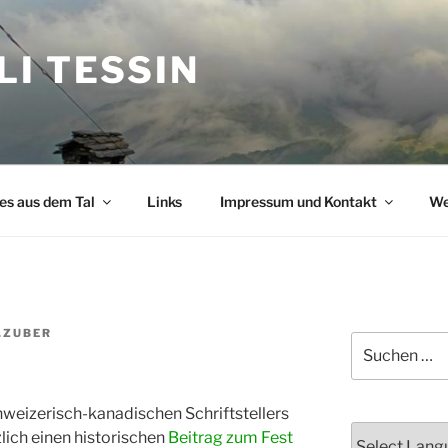
I TESSIN
s aus dem Tal
Links
Impressum und Kontakt
We
.ZUBER
Suchen
nach:
chweizerisch-kanadischen Schriftstellers
zlich einen historischen
Beitrag zum Fest