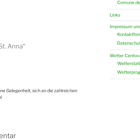
Comune del
Links
Impressum und
Kontaktfor
Datenschut
St. Anna“
Wetter Centova
Wetterstati
Wetterpro
ne Gelegenheit, sich an die zahlreichen
!
entar