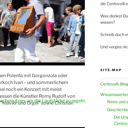
die Centovalli 
Was denkst Du
wissen?
Schreib doch 
Und vergiss nic
SITE-MAP
chen Polenta mit Gorgonzola oder
tarkoch Ivan – und sommerlichem
Centovalli-Blo
l noch ein Konzert mit meist
Wissenswertes
iessen die Künstler Romy Rudolf von
er benutzen, um die Lautstärke zu regeln.
News und a
”Klavier und Orgel” sowie Christian
Geschichte 
Die Urs
Centova