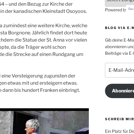
54 – und den Bezug zur Kirche der
Powered by
 in der kanadischen Kleinstadt Osoyoos.
sa zumindest eine weitere Kirche, welche
BLOG VIA E-
osta Borgnone. Jährlich findet dort heute
chdem die Statue der St. Anna vor vielen
Gib deine E-Ma
abonnieren und
ppte, da die Träger wohl schon
Beiträge via E-
rde die Strecke auf einen Rundgang um
E-
Mail-
ll eine Versteigerung zugunsten der
Adresse
ngen etwas mit und ersteigern etwas.
e dann bis hundert Franken einbringt.
Abonnier
SCHREIB MIR
Ein Platz für 