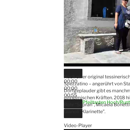
Nach einer original tessineris
00:00
Spezzatino – angerührt von S
00:00
Dorfgeplauder gibt es manchma
00:55
einheimischen Kräften. 2018 h
Pfeiltasten Hoch/Runt
Rohr “Sopran”, Micaela Bonetti 
Gianoli “Klarinette”.
Video-Player