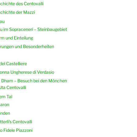
chichte des Centovalli
chichte der Mazzi
au
 im Sopraceneri – Steinbaugebiet
m und Einteilung
rungen und Besonderheiten
del Castelliere
nna Ungherese di Verdasio
 Dham – Besuch bei den Mönchen
lta Centovalli
em Tal
aron
inden
terli’s Centovalli
o Fidele Piazzoni