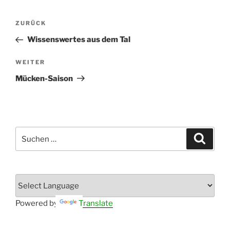
Beitragsnavigation
Vorheriger
ZURÜCK
Beitrag
Wissenswertes aus dem Tal
Nächster
WEITER
Beitrag
Mücken-Saison
Suchen
Suche
nach:
Powered by
Translate