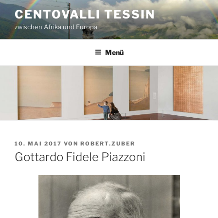
Zum
CENTOVALLI TESSIN
Inhalt
zwischen Afrika und Europa
springen
Menü
VERÖFFENTLICHT
10. MAI 2017
VON
ROBERT.ZUBER
AM
Gottardo Fidele Piazzoni