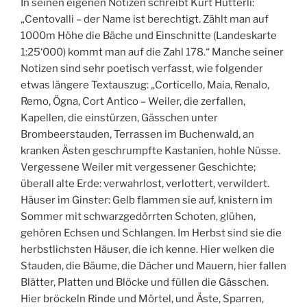
In seinen eigenen Notizen schreibt Kurt Hutterli:
„Centovalli – der Name ist berechtigt. Zählt man auf
1000m Höhe die Bäche und Einschnitte (Landeskarte
1:25‘000) kommt man auf die Zahl 178.“ Manche seiner
Notizen sind sehr poetisch verfasst, wie folgender
etwas längere Textauszug: „Corticello, Maia, Renalo,
Remo, Ögna, Cort Antico – Weiler, die zerfallen,
Kapellen, die einstürzen, Gässchen unter
Brombeerstauden, Terrassen im Buchenwald, an
kranken Ästen geschrumpfte Kastanien, hohle Nüsse.
Vergessene Weiler mit vergessener Geschichte;
überall alte Erde: verwahrlost, verlottert, verwildert.
Häuser im Ginster: Gelb flammen sie auf, knistern im
Sommer mit schwarzgedörrten Schoten, glühen,
gehören Echsen und Schlangen. Im Herbst sind sie die
herbstlichsten Häuser, die ich kenne. Hier welken die
Stauden, die Bäume, die Dächer und Mauern, hier fallen
Blätter, Platten und Blöcke und füllen die Gässchen.
Hier bröckeln Rinde und Mörtel, und Äste, Sparren,