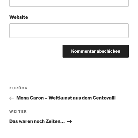
Website
Beitragsnavigation
Vorheriger
ZURÜCK
Beitrag
Mona Caron – Weltkunst aus dem Centovalli
Nächster
WEITER
Beitrag
Das waren noch Zeiten…