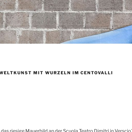
WELTKUNST MIT WURZELN IM CENTOVALLI
u das riesige Mauerbild an der Scuola Teatro Dimitri in Versc