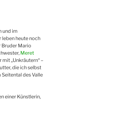
in und im
r leben heute noch
hr Bruder Mario
Schwester,
Meret
ar mit „Unkräutern“ –
ter, die ich selbst
 Seitental des Valle
n einer Künstlerin,