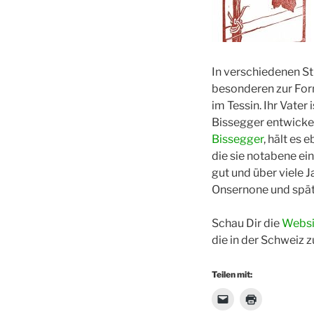
In verschiedenen Sti
besonderen zur For
im Tessin. Ihr Vate
Bissegger entwickel
Bissegger
, hält es 
die sie notabene ei
gut und über viele J
Onsernone und späte
Schau Dir die
Websi
die in der Schweiz 
Teilen mit: