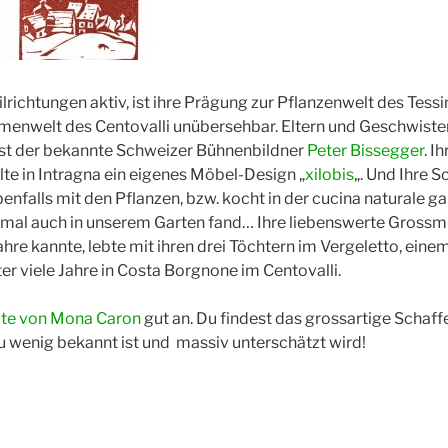
lrichtungen aktiv, ist ihre Prägung zur Pflanzenwelt des Tess
menwelt des Centovalli unübersehbar. Eltern und Geschwiste
r ist der bekannte Schweizer Bühnenbildner
Peter Bissegger
. I
te in Intragna ein eigenes Möbel-Design „
xilobis
„. Und Ihre 
ebenfalls mit den Pflanzen, bzw. kocht in der cucina naturale g
nmal auch in unserem Garten fand… Ihre liebenswerte Grossmut
ahre kannte, lebte mit ihren drei Töchtern im Vergeletto, einem
r viele Jahre in Costa Borgnone im Centovalli.
te von Mona Caron
gut an. Du findest das grossartige Schaffe
zu wenig bekannt ist und massiv unterschätzt wird!