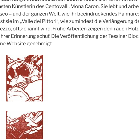
sten Künstlerin des Centovalli, Mona Caron. Sie lebt und arbei
isco – und der ganzen Welt, wie ihr beeindruckendes Palmare
t sie im „Valle dei Pittori“, wie zumindest die Verlängerung d
igezzo, oft genannt wird. Frühe Arbeiten zeigen denn auch Hol
 ihrer Erinnerung schuf. Die Veröffentlichung der Tessiner Blo
ne Website genehmigt.