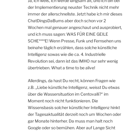
Ja, ich weiß, ich werde langsam alt, und ich bin bei
der Implementierung neuster Technik nicht mehr
immer der allerschnellste. Jetzt habe ich mir dieses
ChatDingsDaBums aber doch schon vor 2
Wochen mal genauer angeschaut und ausprobiert,
und ich muss sagen: WAS FÜR EINE GEILE
SCHE****E! Wenn Presse, Funk und Fernsehen uns
beinahe täglich erzählen, dass solche künstliche
Intelligenz sowas wie die ca. 4. Industrielle
Revolution sei, dann ist das IMHO nur sehr wenig
übertrieben. What a time to be alive!
Allerdings, da hast Du recht, können Fragen wie
z.B. „Liebe künstliche Intelligenz, weisst Du etwas
über die Wassersituation im Centovalli?“ im
Moment noch nicht funktionieren. Die
Wissensbasis solcher künstlicher Intelligenz hinkt
der Tagesaktualität derzeit noch um Wochen oder
gar Monate hinterher. Da muss man halt noch
Google oder so bemühen. Aber auf Lange Sicht