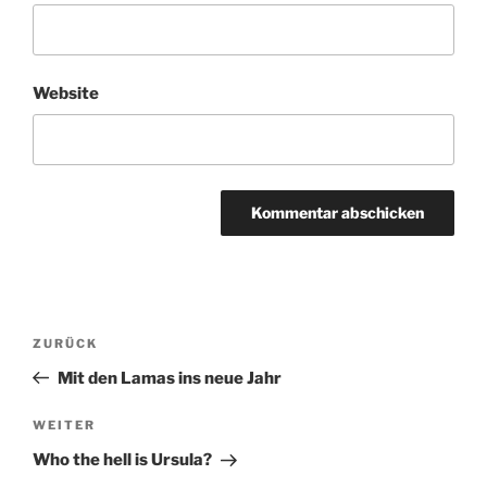
Website
Beitragsnavigation
Vorheriger
ZURÜCK
Beitrag
Mit den Lamas ins neue Jahr
Nächster
WEITER
Beitrag
Who the hell is Ursula?