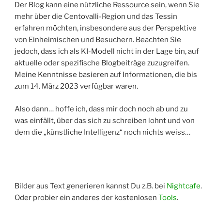
Der Blog kann eine nützliche Ressource sein, wenn Sie
mehr über die Centovalli-Region und das Tessin
erfahren möchten, insbesondere aus der Perspektive
von Einheimischen und Besuchern. Beachten Sie
jedoch, dass ich als KI-Modell nicht in der Lage bin, auf
aktuelle oder spezifische Blogbeiträge zuzugreifen.
Meine Kenntnisse basieren auf Informationen, die bis
zum 14. März 2023 verfügbar waren.
Also dann… hoffe ich, dass mir doch noch ab und zu
was einfällt, über das sich zu schreiben lohnt und von
dem die „künstliche Intelligenz“ noch nichts weiss…
htt
htt
htt
htt
htt
htt
htt
htt
Ori
ps:/
ps:/
ps:/
ps:/
ps:/
ps:/
ps:/
ps:/
gin
/go
/go
/go
/go
/go
/go
/go
/go
al
art.
art.
art.
art.
art.
art.
art.
art.
Bilder aus Text generieren kannst Du z.B. bei
Nightcafe
.
fot
fot
fot
fot
fot
fot
fot
fot
Oder probier ein anderes der kostenlosen
Tools
.
or.c
or.c
or.c
or.c
or.c
or.c
or.c
or.c
om
om
om
om
om
om
om
om