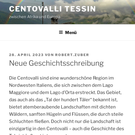
Zum
CENTOVALLI TESSIN
Inhalt
zwischen Afrika und Europa
springen
Menü
VERÖFFENTLICHT
28. APRIL 2023
VON
ROBERT.ZUBER
AM
Neue Geschichtsschreibung
Die Centovalli sind eine wunderschöne Region im
Nordwesten Italiens, die sich zwischen dem Lago
Maggiore und dem Lago d’Orta erstreckt. Das Gebiet,
das auch als das „Tal der hundert Täler“ bekannt ist,
bietet atemberaubende Landschaften mit dichten
Wäldern, sanften Hügeln und Flüssen, die durch steile
Schluchten fließen. Doch nicht nur die Landschaft ist
einzigartig in den Centovalli – auch die Geschichte des