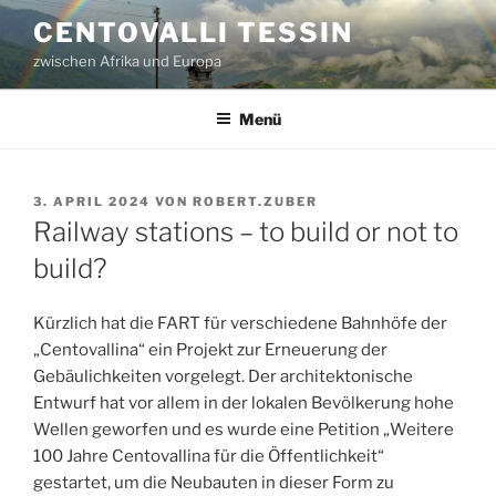
Zum
CENTOVALLI TESSIN
Inhalt
zwischen Afrika und Europa
springen
Menü
VERÖFFENTLICHT
3. APRIL 2024
VON
ROBERT.ZUBER
AM
Railway stations – to build or not to
build?
Kürzlich hat die FART für verschiedene Bahnhöfe der
„Centovallina“ ein Projekt zur Erneuerung der
Gebäulichkeiten vorgelegt. Der architektonische
Entwurf hat vor allem in der lokalen Bevölkerung hohe
Wellen geworfen und es wurde eine Petition „Weitere
100 Jahre Centovallina für die Öffentlichkeit“
gestartet, um die Neubauten in dieser Form zu