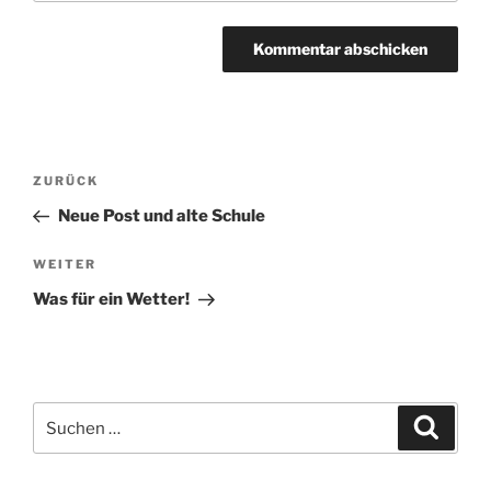
Beitragsnavigation
Vorheriger
ZURÜCK
Beitrag
Neue Post und alte Schule
Nächster
WEITER
Beitrag
Was für ein Wetter!
Suchen
Suche
nach: