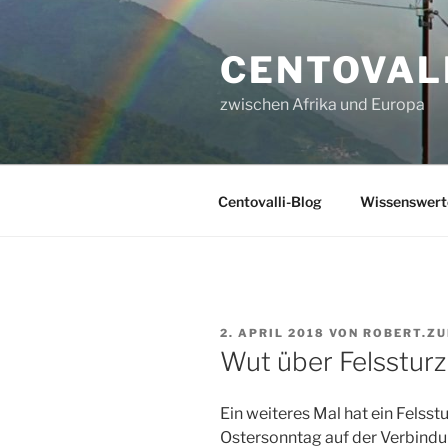
Zum
Inhalt
CENTOVALL
springen
zwischen Afrika und Europa
Centovalli-Blog
Wissenswerte
VERÖFFENTLICHT
2. APRIL 2018
VON
ROBERT.ZU
AM
Wut über Felssturz
Ein weiteres Mal hat ein Felsstu
Ostersonntag auf der Verbind