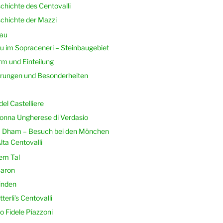
chichte des Centovalli
chichte der Mazzi
au
 im Sopraceneri – Steinbaugebiet
m und Einteilung
rungen und Besonderheiten
del Castelliere
nna Ungherese di Verdasio
 Dham – Besuch bei den Mönchen
lta Centovalli
em Tal
aron
inden
terli’s Centovalli
o Fidele Piazzoni