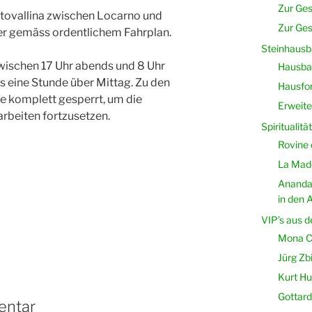
Zur Ges
ntovallina zwischen Locarno und
Zur Ges
r gemäss ordentlichem Fahrplan.
Steinhausb
zwischen 17 Uhr abends und 8 Uhr
Hausbau
s eine Stunde über Mittag. Zu den
Hausfor
se komplett gesperrt, um die
Erweite
rbeiten fortzusetzen.
Spiritualität
Rovine 
La Mado
Ananda
in den A
VIP’s aus d
Mona C
Jürg Zb
Kurt Hut
Gottard
entar