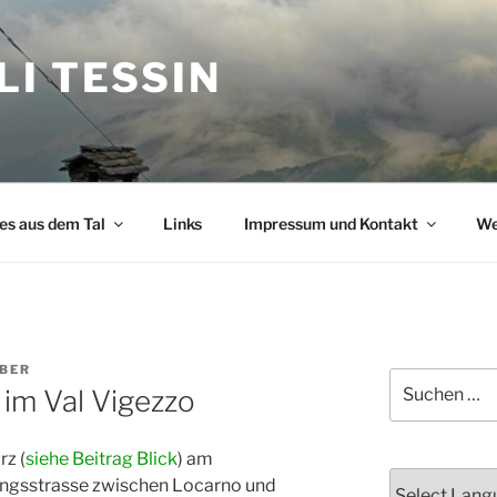
I TESSIN
s aus dem Tal
Links
Impressum und Kontakt
We
BER
Suchen
 im Val Vigezzo
nach:
rz (
siehe Beitrag Blick
) am
ungsstrasse zwischen Locarno und