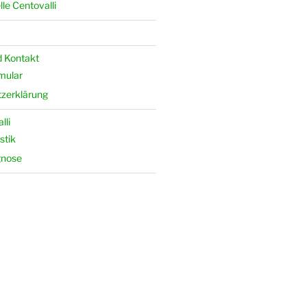
le Centovalli
 Kontakt
mular
zerklärung
lli
stik
gnose