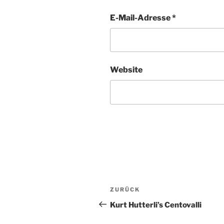
E-Mail-Adresse
*
Website
Beitragsnavigation
Vorheriger
ZURÜCK
Beitrag
Kurt Hutterli’s Centovalli