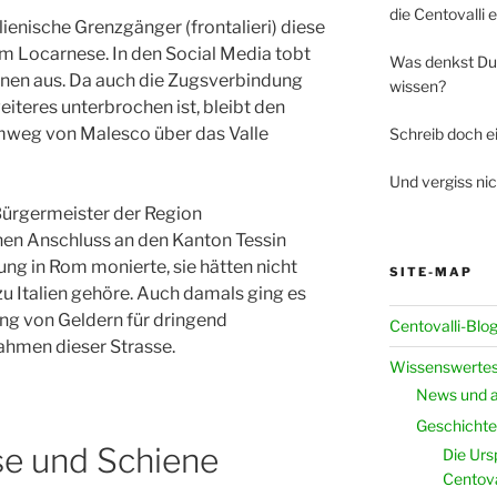
die Centovalli 
ienische Grenzgänger (frontalieri) diese
im Locarnese. In den Social Media tobt
Was denkst Du
enen aus. Da auch die Zugsverbindung
wissen?
weiteres unterbrochen ist, bleibt den
mweg von Malesco über das Valle
Schreib doch 
Und vergiss nic
 Bürgermeister der Region
n Anschluss an den Kanton Tessin
ng in Rom monierte, sie hätten nicht
SITE-MAP
zu Italien gehöre. Auch damals ging es
ung von Geldern für dringend
Centovalli-Blo
hmen dieser Strasse.
Wissenswertes
News und a
Geschichte 
se und Schiene
Die Urs
Centova