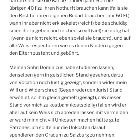
darton solln sie die Rat be= zahlen jährl. 60 f die
übrigen 40 f zu ihren Nothurft brauchen kann (falls sie
den Rest für ihren eigenen Bedarf brauchen, nur 60 Fl.)
wann Ihr aber nicht erklaekelet (reicht) beide schuldig
seien ihr zu geben und reichen so vill (viel) sie nötig hat
, (wenn es nicht reicht, eben soviel sie braucht) , und auf
alle Weis respectieren wie es denen Kindern gegen
den Eltern zusteht und gebührt.
Meinen Sohn Dominicus habe studieren lassen,
denselben gern in geistlichen Stand gesehen, darzu
von Vocation noch lustig gezeigt, sondern wider mein
Will und Widerschred (Gegenrede) den Jurist Stand
erwöhlet, so ihm gleich gemelt (gesagt), daß dieser
Stand vor mich zu kostbahr (kostspielig) fallen wird er
aber auf kein Weis sich abreden lassen mit vermelden
er wurd mir nicht vill Unkosten machen hätte gute
Patrones, ich sollte nur die Unkosten darauf
spendieren den Gradum zu Salzburg zu nehmen,