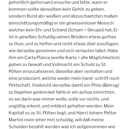
gehorl(ich (gehorsam) ersuche und bitte, wann er
kommen sollte denselben kein Gehör zu geben,
sondern Rund ab= weißen und abzuschaetzten maßen
(einschätzungsmäßig) er ein gewissenloser Mensch
welcher kein Ehr und Schand (Scham = Skrupel) hat, Er
ist in gewißen Schuldig seinen Brüdern etwas guthes
zu thun, und zu helfen und nicht etwas übel zuzufügen,
wie derselbe gesonnen und sich verlauten laßet. Habe
ihm ein Carta Pianca (weiße Karte = alle Möglichkeiten)
geben zu Gewalt und Vollmacht ein Schuld zu St.
Pölten einzucahsieren, dieselbe aber verhalten und
eine produciert, welche weder mein hand- schrift noch
Pettschaft. Vielleicht derselbe damit ein Philu (Betrug)
zu begehen gedencket fahls er ein aufsaz einrichten,
es sei darin was immer wolle, solle vor nichts, und
ungültig erkent, und erkläret gehalten werden. Mein
Kapitall so zu St. Pölten liegt, und H(err) Johann Petter
Martini mein (eher mir) schuldig, will daß meine
Schulden bezahlt werden was ich aufgenommen wie