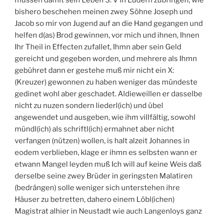
müssen damit sein Leben S: V in Ludern zubringen, wie
bishero beschehen meinen zwey Söhne Joseph und
Jacob so mir von Jugend auf an die Hand gegangen und
helfen d(as) Brod gewinnen, vor mich und ihnen, Ihnen
Ihr Theil in Effecten zufallet, Ihmn aber sein Geld
gereicht und gegeben worden, und mehrere als Ihmn
gebühret dann er gestehe muß mir nicht ein X:
(Kreuzer) gewonnen zu haben weniger das mündeste
gedinet wohl aber geschadet. Aldieweillen er dasselbe
nicht zu nuzen sondern liederl(ich) und übel
angewendet und ausgeben, wie ihm villfältig, sowohl
mündl(ich) als schriftl(ich) ermahnet aber nicht
verfangen (nützen) wollen, is halt alzeit Johannes in
eodem verblieben, klage er ihmn es selbsten wann er
etwann Mangel leyden muß Ich will auf keine Weis daß
derselbe seine zwey Brüder in geringsten Malatiren
(bedrängen) solle weniger sich unterstehen ihre
Häuser zu betretten, dahero einem Löbl(ichen)
Magistrat alhier in Neustadt wie auch Langenloys ganz