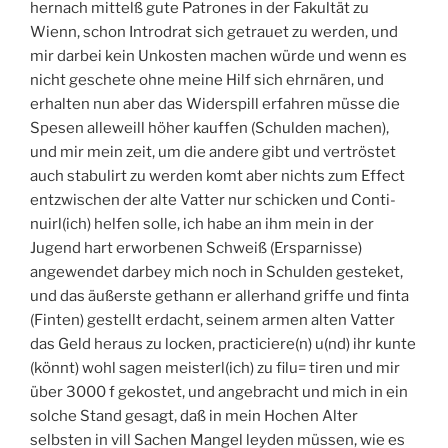
hernach mittelß gute Patrones in der Fakultät zu
Wienn, schon Introdrat sich getrauet zu werden, und
mir darbei kein Unkosten machen würde und wenn es
nicht geschete ohne meine Hilf sich ehrnären, und
erhalten nun aber das Widerspill erfahren müsse die
Spesen alleweill höher kauffen (Schulden machen),
und mir mein zeit, um die andere gibt und vertröstet
auch stabulirt zu werden komt aber nichts zum Effect
entzwischen der alte Vatter nur schicken und Conti-
nuirl(ich) helfen solle, ich habe an ihm mein in der
Jugend hart erworbenen Schweiß (Ersparnisse)
angewendet darbey mich noch in Schulden gesteket,
und das äußerste gethann er allerhand griffe und finta
(Finten) gestellt erdacht, seinem armen alten Vatter
das Geld heraus zu locken, practiciere(n) u(nd) ihr kunte
(könnt) wohl sagen meisterl(ich) zu filu= tiren und mir
über 3000 f gekostet, und angebracht und mich in ein
solche Stand gesagt, daß in mein Hochen Alter
selbsten in vill Sachen Mangel leyden müssen, wie es