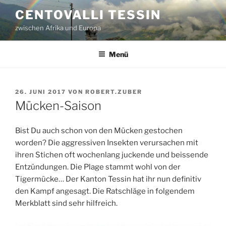
Zum
CENTOVALLI TESSIN
Inhalt
zwischen Afrika und Europa
springen
Menü
VERÖFFENTLICHT
26. JUNI 2017
VON
ROBERT.ZUBER
AM
Mücken-Saison
Bist Du auch schon von den Mücken gestochen
worden? Die aggressiven Insekten verursachen mit
ihren Stichen oft wochenlang juckende und beissende
Entzündungen. Die Plage stammt wohl von der
Tigermücke… Der Kanton Tessin hat ihr nun definitiv
den Kampf angesagt. Die Ratschläge in folgendem
Merkblatt sind sehr hilfreich.