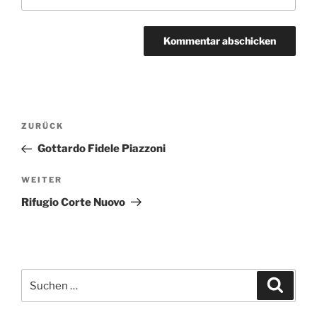
Beitragsnavigation
Vorheriger
ZURÜCK
Beitrag
Gottardo Fidele Piazzoni
Nächster
WEITER
Beitrag
Rifugio Corte Nuovo
Suchen
Suche
nach: