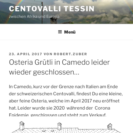
Zum
CENTOVALLI TESSIN
Inhalt
zwischen Afrika und Europa
springen
Menü
VERÖFFENTLICHT
23. APRIL 2017
VON
ROBERT.ZUBER
AM
Osteria Grütli in Camedo leider
wieder geschlossen…
In Camedo, kurz vor der Grenze nach Italien am Ende
der schweizerischen Centovalli, findest Du eine kleine,
aber feine Osteria, welche im April 2017 neu eröffnet
hat. Leider wurde sie 2020 während der Corona
Epidemie geschlossen und steht zum Verkauf.