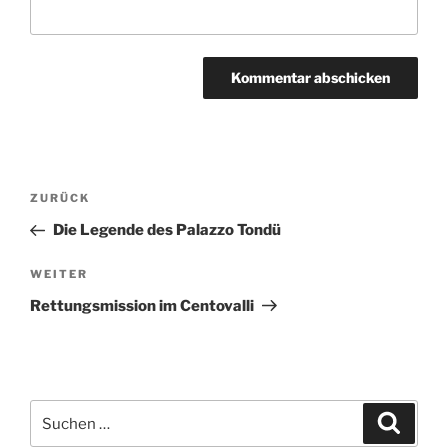
Beitragsnavigation
Vorheriger
ZURÜCK
Beitrag
Die Legende des Palazzo Tondü
Nächster
WEITER
Beitrag
Rettungsmission im Centovalli
Suchen
Suche
nach: