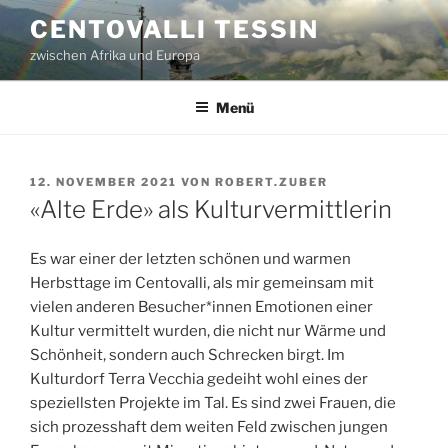
Zum
CENTOVALLI TESSIN
Inhalt
zwischen Afrika und Europa
springen
Menü
VERÖFFENTLICHT
12. NOVEMBER 2021
VON
ROBERT.ZUBER
AM
«Alte Erde» als Kulturvermittlerin
Es war einer der letzten schönen und warmen
Herbsttage im Centovalli, als mir gemeinsam mit
vielen anderen Besucher*innen Emotionen einer
Kultur vermittelt wurden, die nicht nur Wärme und
Schönheit, sondern auch Schrecken birgt. Im
Kulturdorf Terra Vecchia gedeiht wohl eines der
speziellsten Projekte im Tal. Es sind zwei Frauen, die
sich prozesshaft dem weiten Feld zwischen jungen