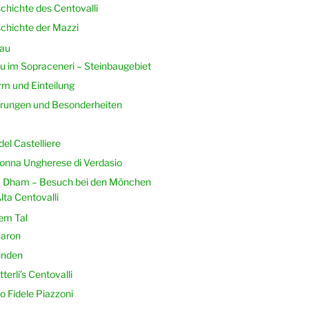
chichte des Centovalli
chichte der Mazzi
au
 im Sopraceneri – Steinbaugebiet
m und Einteilung
rungen und Besonderheiten
del Castelliere
nna Ungherese di Verdasio
 Dham – Besuch bei den Mönchen
lta Centovalli
em Tal
aron
inden
terli’s Centovalli
o Fidele Piazzoni