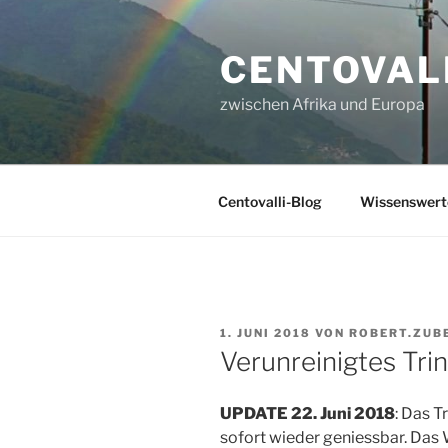
Zum
Inhalt
CENTOVALL
springen
zwischen Afrika und Europa
Centovalli-Blog
Wissenswerte
VERÖFFENTLICHT
1. JUNI 2018
VON
ROBERT.ZUB
AM
Verunreinigtes Tri
UPDATE 22. Juni 2018
: Das T
sofort wieder geniessbar. Da