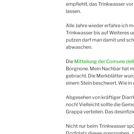
empfiehlt, das Trinkwasser vo
lassen.
Alle Jahre wieder erfahre ich m
Trinkwasser bis auf Weiteres u
putzen darf man damit und sch
abwaschen.
Die
Mitteilung der Comune dell
Borgnone. Mein Nachbar hat mir
gebracht. Die Merkblätter wurd
einem Stein beschwert. Wie in d
Abgesehen von kräftiger Diarr
noch! Vielleicht sollte die Ge
Grappa verteilen. Das desinfizi
Nicht nur beim Trinkwasser spü
Dorfplatz dieses grenznahen „pa