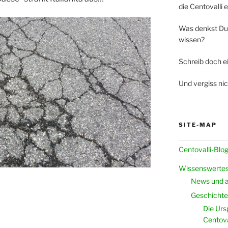
die Centovalli 
Was denkst Du
wissen?
Schreib doch 
Und vergiss nic
SITE-MAP
Centovalli-Blo
Wissenswertes
News und a
Geschichte 
Die Urs
Centova