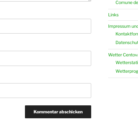
Comune del
Links
Impressum und
Kontaktfor
Datenschut
Wetter Centova
Wetterstati
Wetterpro