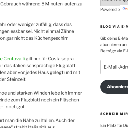
r Gebrauch während 5 Minuten laufen zu
Powered by
ehr oder weniger zufällig, dass das
BLOG VIA E-
ngeniessbar sei. Nicht einmal Zähne
on gar nicht das Küchengeschirr
Gib deine E-Ma
abonnieren und
Beiträge via E-
e Centovalli
gilt nur für Costa sopra
E-
 das italienischsprachige Flugblatt
Mail-
en aber vor jedes Haus gelegt und mit
Adresse
er Steinzeit.
Abonnier
hoe und starken Winden lebe ich immer
meinde zum Flugblatt noch ein Fläschen
ert doch gut.
SCHREIB MIR
rt man die Nähe zu Italien. Auch der
Ein Platz für 
ese“ strahlt Italianità aus…