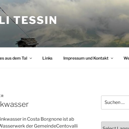
I TESSIN
s aus dem Tal
Links
Impressum und Kontakt
We
ER
Suchen
nkwasser
nach:
rinkwasser in Costa Borgnone ist ab
s Wasserwerk der GemeindeCentovalli