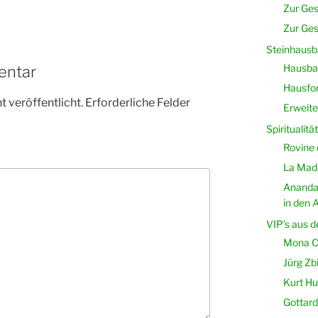
Zur Ges
Zur Ges
Steinhausb
Hausbau
entar
Hausfor
 veröffentlicht.
Erforderliche Felder
Erweite
Spiritualität
Rovine 
La Mado
Ananda
in den A
VIP’s aus d
Mona C
Jürg Zb
Kurt Hut
Gottard