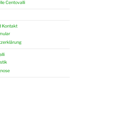
le Centovalli
 Kontakt
mular
zerklärung
lli
stik
gnose